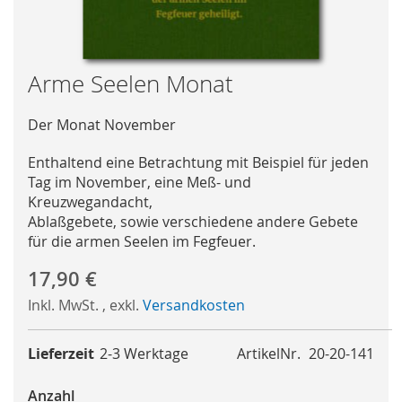
Skip
Arme Seelen Monat
to
the
Der Monat November
beginning
of
Enthaltend eine Betrachtung mit Beispiel für jeden
the
Tag im November, eine Meß- und
images
Kreuzwegandacht,
gallery
Ablaßgebete, sowie verschiedene andere Gebete
für die armen Seelen im Fegfeuer.
17,90 €
Inkl. MwSt.
,
exkl.
Versandkosten
Lieferzeit
2-3 Werktage
ArtikelNr.
20-20-141
Anzahl