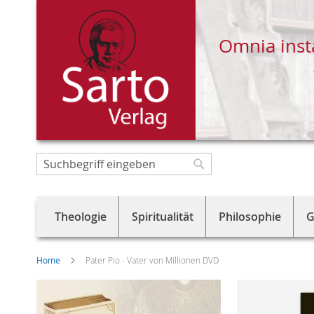
Omnia inst
Direkt
zum
Suche
Suche
Inhalt
Theologie
Spiritualität
Philosophie
G
Home
Pater Pio - Vater von Millionen DVD
Skip
to