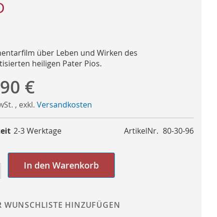
D
ntarfilm über Leben und Wirken des
isierten heiligen Pater Pios.
,90 €
MwSt.
,
exkl.
Versandkosten
eit
2-3 Werktage
ArtikelNr.
80-30-96
In den Warenkorb
R WUNSCHLISTE HINZUFÜGEN