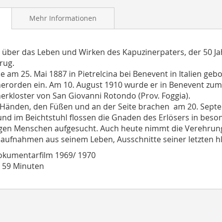
Mehr Informationen
m über das Leben und Wirken des Kapuzinerpaters, der 50 J
rug.
e am 25. Mai 1887 in Pietrelcina bei Benevent in Italien gebo
erorden ein. Am 10. August 1910 wurde er in Benevent zum P
erkloster von San Giovanni Rotondo (Prov. Foggia).
Händen, den Füßen und an der Seite brachen am 20. Septemb
nd im Beichtstuhl flossen die Gnaden des Erlösers in bes
gen Menschen aufgesucht. Auch heute nimmt die Verehrung 
laufnahmen aus seinem Leben, Ausschnitte seiner letzten hl
okumentarfilm 1969/ 1970
t 59 Minuten