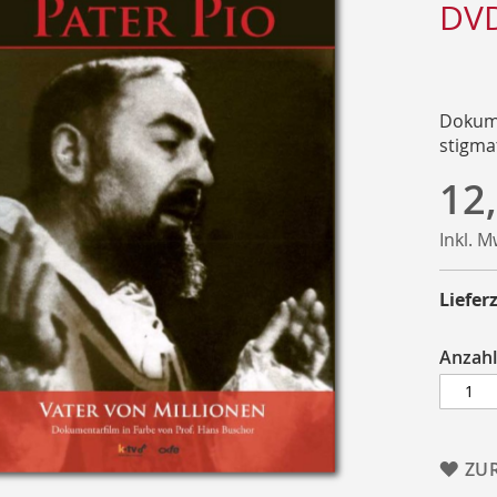
DV
Dokume
stigmat
12
Inkl. 
Lieferz
Anzahl
ZU