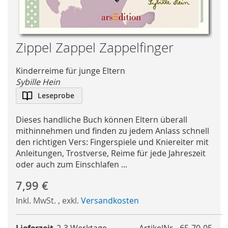
Skip
Zippel Zappel Zappelfinger
to
the
Kinderreime für junge Eltern
beginning
Sybille Hein
of
Leseprobe
the
images
Dieses handliche Buch können Eltern überall
gallery
mithinnehmen und finden zu jedem Anlass schnell
den richtigen Vers: Fingerspiele und Kniereiter mit
Anleitungen, Trostverse, Reime für jede Jahreszeit
oder auch zum Einschlafen ...
7,99 €
Inkl. MwSt.
,
exkl.
Versandkosten