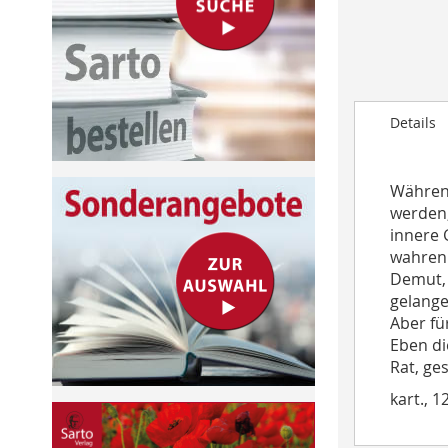
to
the
beginning
of
the
Details
images
gallery
Während
werden,
innere 
wahren 
Demut, 
gelange
Aber fü
Eben di
Rat, ge
kart., 1