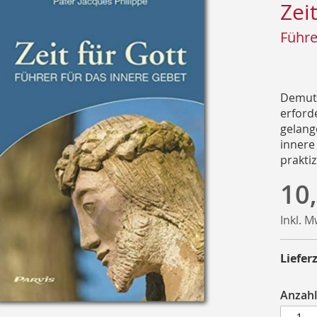
Zei
Führe
Demut, 
erford
gelange
innere
praktiz
10
Inkl. 
Lieferz
Anzahl