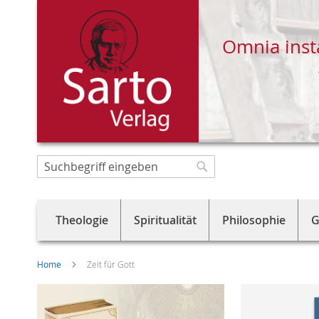
Omnia inst
Direkt
zum
Suche
Suche
Inhalt
Theologie
Spiritualität
Philosophie
G
Home
Zeit für Gott
Skip
to