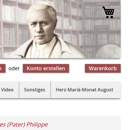
Mein 
n
Konto erstellen
Warenkorb
 Video
Sonstiges
Herz-Mariä-Monat August
es (Pater) Philippe