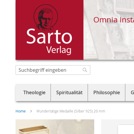
Omnia inst
Direkt
zum
Suche
Suche
Inhalt
Theologie
Spiritualität
Philosophie
G
Home
Wundertätige Medaille (Silber 925) 20 mm
Skip
to