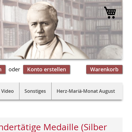
Mein 
n
Konto erstellen
Warenkorb
 Video
Sonstiges
Herz-Mariä-Monat August
dertätige Medaille (Silber