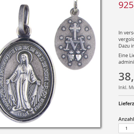
925
In ver
vergold
Dazu i
Eine Li
admini
38
Inkl. 
Lieferz
Anzahl