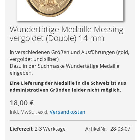
Skip
Wundertätige Medaille Messing
to
vergoldet (Double) 14 mm
the
beginning
In verschiedenen Größen und Ausführungen (gold,
of
vergoldet und silber)
the
Dazu in der Suchmaske Wundertätige Medaille
images
eingeben.
gallery
Eine Lieferung der Medaille in die Schweiz ist aus
administrativen Gründen leider nicht möglich.
18,00 €
Inkl. MwSt.
,
exkl.
Versandkosten
Lieferzeit
2-3 Werktage
ArtikelNr.
28-03-07