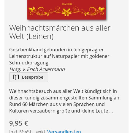
Skip
Weihnachtsmärchen aus aller
to
Welt (Leinen)
the
beginning
Geschenkband gebunden in feingeprägter
of
Leinenstruktur auf Naturpapier mit goldener
the
Schmuckprägung
images
Hrsg. v. Erich Ackermann
gallery
Leseprobe
Weihnachtsbesuch aus aller Welt kündigt sich in
dieser kundig zusammengestellten Sammlung an.
Rund 60 Märchen aus vielen Sprachen und
Kulturen verzaubern große und kleine Leute ...
9,95 €
Inkl. MwSt.
,
exkl.
Versandkosten