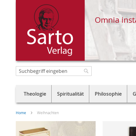
Omnia inst
Direkt
zum
Suche
Suche
Inhalt
Theologie
Spiritualität
Philosophie
G
Home
Weihnachten
Skip
to