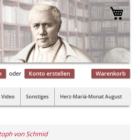
Mein 
n
Konto erstellen
Warenkorb
 Video
Sonstiges
Herz-Mariä-Monat August
toph von Schmid