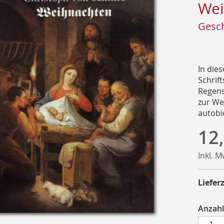
Wei
Gesch
In die
Schrif
Regens
zur We
autobi
12
Inkl. 
Lieferz
Anzahl