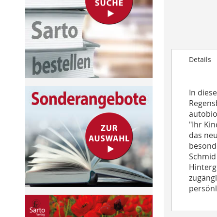
to
the
beginning
of
the
Details
images
gallery
In dies
Regensb
autobio
"Ihr Ki
das neu
besonde
Schmid 
Hinterg
zugängl
persönl