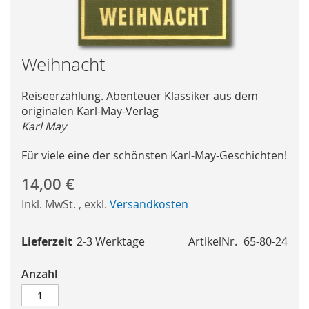
Skip
Weihnacht
to
the
Reiseerzählung. Abenteuer Klassiker aus dem
beginning
originalen Karl-May-Verlag
of
Karl May
the
images
Für viele eine der schönsten Karl-May-Geschichten!
gallery
14,00 €
Inkl. MwSt.
,
exkl.
Versandkosten
Lieferzeit
2-3 Werktage
ArtikelNr.
65-80-24
Anzahl