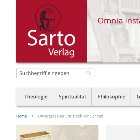
Omnia inst
Direkt
zum
Suche
Suche
Inhalt
Theologie
Spiritualität
Philosophie
G
Home
Unvergessener Christoph von Schmid
Skip
to