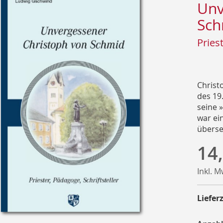
Unv
Sch
Pries
Christ
des 19
seine 
war ei
überse
14
Inkl. 
Lieferz