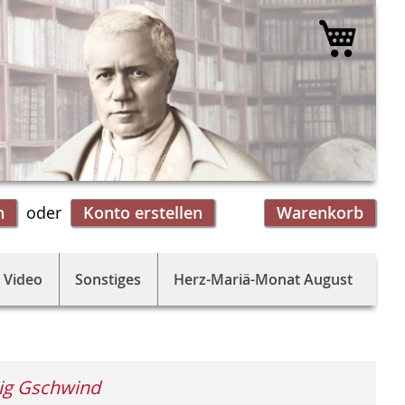
Mein 
n
Konto erstellen
Warenkorb
 Video
Sonstiges
Herz-Mariä-Monat August
ig Gschwind