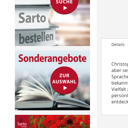
to
the
beginning
of
the
images
gallery
Details
Christo
aber se
Sprache
bekannt
Vielfal
persönl
entdeck