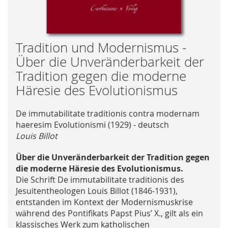
Skip
Tradition und Modernismus -
to
Über die Unveränderbarkeit der
the
Tradition gegen die moderne
beginning
Häresie des Evolutionismus
of
the
images
De immutabilitate traditionis contra modernam
gallery
haeresim Evolutionismi (1929) - deutsch
Louis Billot
Über die Unveränderbarkeit der Tradition gegen
die moderne Häresie des Evolutionismus.
Die Schrift De immutabilitate traditionis des
Jesuitentheologen Louis Billot (1846-1931),
entstanden im Kontext der Modernismuskrise
während des Pontifikats Papst Pius’ X., gilt als ein
klassisches Werk zum katholischen