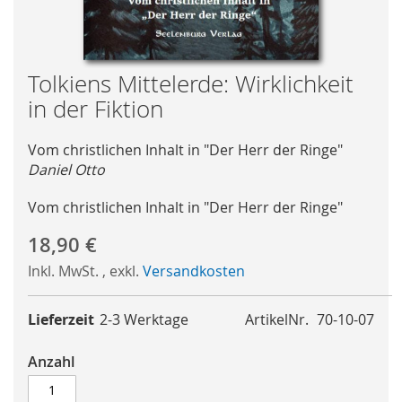
Skip
Tolkiens Mittelerde: Wirklichkeit
to
in der Fiktion
the
beginning
Vom christlichen Inhalt in "Der Herr der Ringe"
of
Daniel Otto
the
images
Vom christlichen Inhalt in "Der Herr der Ringe"
gallery
18,90 €
Inkl. MwSt.
,
exkl.
Versandkosten
Lieferzeit
2-3 Werktage
ArtikelNr.
70-10-07
Anzahl