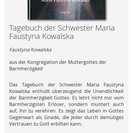
Skip
Tagebuch der Schwester Maria
to
Faustyna Kowalska
the
beginning
Faustyna Kowalska
of
the
aus der Kongregation der Muttergottes der
images
Barmherzigkeit
gallery
Das Tagebuch der Schwester Maria Faustyna
Kowalska enthüllt überzeugend die Unendlichkeit
der Barmherzigkeit Gottes. Es lehrt nicht nur vom
Barmherzigsten Erlöser, sondern muntert auch
auf, ihn zu verehren. Es zeigt das Leben in Gottes
Gegenwart als Gnade, die jeder durch demütiges
Vertrauen zu Gott erbitten kann.