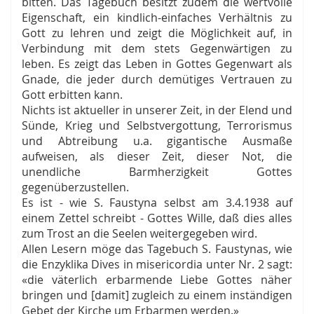
bitten. Das Tagebuch besitzt zudem die wertvolle
Eigenschaft, ein kindlich-einfaches Verhältnis zu
Gott zu lehren und zeigt die Möglichkeit auf, in
Verbindung mit dem stets Gegenwärtigen zu
leben. Es zeigt das Leben in Gottes Gegenwart als
Gnade, die jeder durch demütiges Vertrauen zu
Gott erbitten kann.
Nichts ist aktueller in unserer Zeit, in der Elend und
Sünde, Krieg und Selbstvergottung, Terrorismus
und Abtreibung u.a. gigantische Ausmaße
aufweisen, als dieser Zeit, dieser Not, die
unendliche Barmherzigkeit Gottes
gegenüberzustellen.
Es ist - wie S. Faustyna selbst am 3.4.1938 auf
einem Zettel schreibt - Gottes Wille, daß dies alles
zum Trost an die Seelen weitergegeben wird.
Allen Lesern möge das Tagebuch S. Faustynas, wie
die Enzyklika Dives in misericordia unter Nr. 2 sagt:
«die väterlich erbarmende Liebe Gottes näher
bringen und [damit] zugleich zu einem inständigen
Gebet der Kirche um Erbarmen werden.»