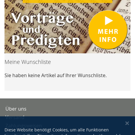
Meine Wunschliste
Sie haben keine Artikel auf Ihrer Wunschliste.
Über uns
Versand
Zahlungsweisen
Diese Website benötigt Cookies, um alle Funktionen
Buchpreisbindung