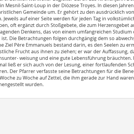
 in Mesnil-Saint-Loup in der Diözese Troyes. In diesen Jahren
hristlichen Gemeinde um. Er gehört zu den ausdrücklich vo
. Jeweils auf einer Seite werden für jeden Tag in volkstüml
en, oft ergänzt durch Stoßgebete, die zum Herzensgebet a
agenden Denkens, das von einem umfangreichen Studium der
 ist. Die Betrachtungen folgen durchgängig dem so abwechs
che Ziel Père Emmanuels bestand darin, es den Seelen zu erm
stliche Frucht aus ihnen zu ziehen; er war der Auffassung, da
sunter- weisung und eine gute Lebensführung bräuchten. Hä
l ließ er sich auch von der Lesung, einer fortlaufenden Sch
eren. Der Pfarrer verfasste seine Betrachtungen für die Ben
 Woche zu Woche auf Zettel, die ihm gerade zur Hand ware
engestellt wurden.