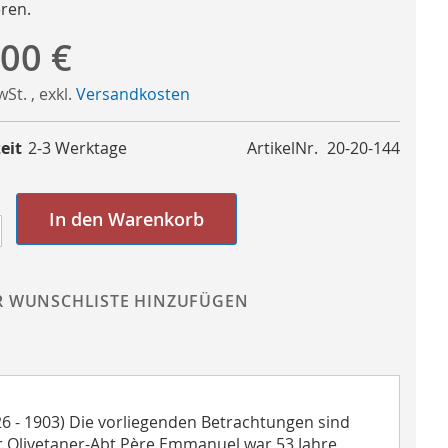
eren.
,00 €
MwSt.
,
exkl.
Versandkosten
eit
2-3 Werktage
ArtikelNr.
20-20-144
In den Warenkorb
R WUNSCHLISTE HINZUFÜGEN
6 - 1903) Die vorliegenden Betrachtungen sind
er Olivetaner-Abt Père Emmanuel war 53 Jahre