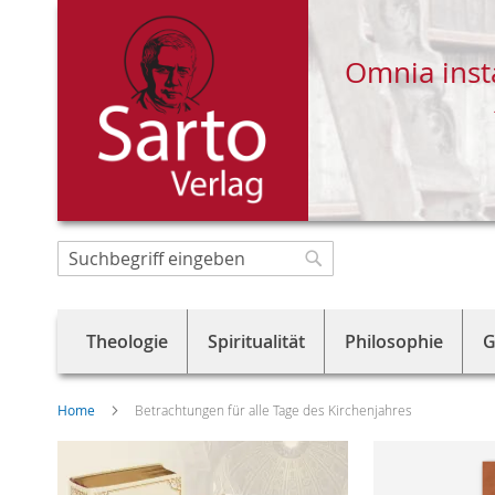
Omnia inst
Direkt
zum
Suche
Suche
Inhalt
Theologie
Spiritualität
Philosophie
G
Home
Betrachtungen für alle Tage des Kirchenjahres
Skip
to