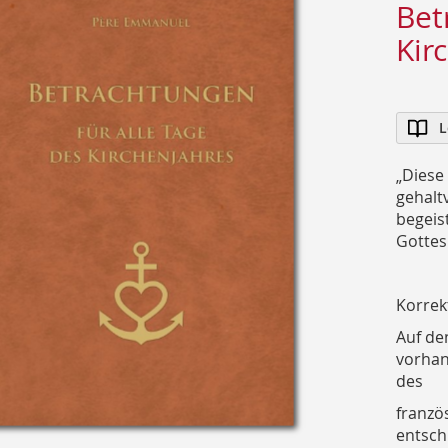
Bet
Kir
L
„Diese 
gehaltv
begeis
Gottesl
Korrek
Auf de
vorhan
des
französ
entsch