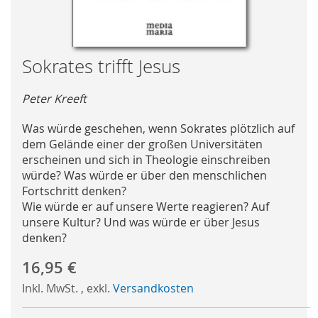
Skip
Sokrates trifft Jesus
to
the
Peter Kreeft
beginning
of
Was würde geschehen, wenn Sokrates plötzlich auf
the
dem Gelände einer der großen Universitäten
images
erscheinen und sich in Theologie einschreiben
gallery
würde? Was würde er über den menschlichen
Fortschritt denken?
Wie würde er auf unsere Werte reagieren? Auf
unsere Kultur? Und was würde er über Jesus
denken?
16,95 €
Inkl. MwSt.
,
exkl.
Versandkosten