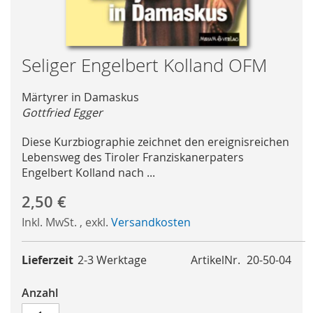
Skip
Seliger Engelbert Kolland OFM
to
the
Märtyrer in Damaskus
beginning
Gottfried Egger
of
the
Diese Kurzbiographie zeichnet den ereignisreichen
images
Lebensweg des Tiroler Franziskanerpaters
gallery
Engelbert Kolland nach ...
2,50 €
Inkl. MwSt.
,
exkl.
Versandkosten
Lieferzeit
2-3 Werktage
ArtikelNr.
20-50-04
Anzahl