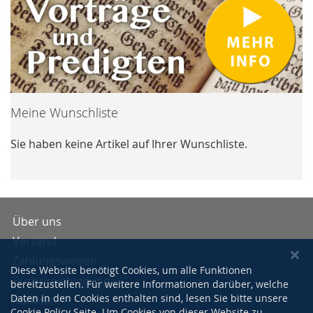
Meine Wunschliste
Sie haben keine Artikel auf Ihrer Wunschliste.
Über uns
Versand
Zahlungsweisen
Diese Website benötigt Cookies, um alle Funktionen
Buchpreisbindung
bereitzustellen. Für weitere Informationen darüber, welche
Daten in den Cookies enthalten sind, lesen Sie bitte unsere
Kontakt
Cookie Policy
Seite. Um Cookies von dieser Website zu