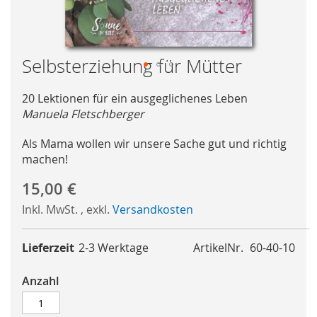
Selbsterziehung für Mütter
Skip
to
20 Lektionen für ein ausgeglichenes Leben
the
Manuela Fletschberger
beginning
Als Mama wollen wir unsere Sache gut und richtig
of
machen!
the
images
15,00 €
gallery
Inkl. MwSt.
,
exkl.
Versandkosten
Lieferzeit
2-3 Werktage
ArtikelNr.
60-40-10
Anzahl