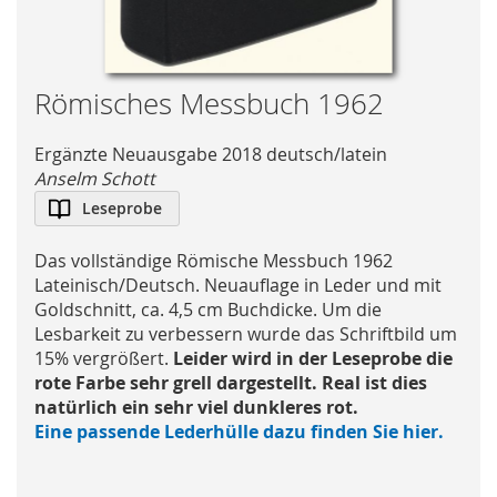
Skip
Römisches Messbuch 1962
to
the
Ergänzte Neuausgabe 2018 deutsch/latein
beginning
Anselm Schott
of
Leseprobe
the
images
Das vollständige Römische Messbuch 1962
gallery
Lateinisch/Deutsch. Neuauflage in Leder und mit
Goldschnitt, ca. 4,5 cm Buchdicke. Um die
Lesbarkeit zu verbessern wurde das Schriftbild um
15% vergrößert.
Leider wird in der Leseprobe die
rote Farbe sehr grell dargestellt. Real ist dies
natürlich ein sehr viel dunkleres rot.
Eine passende Lederhülle dazu finden Sie hier.