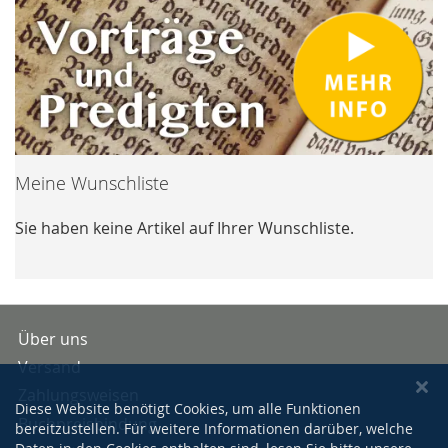
Meine Wunschliste
Sie haben keine Artikel auf Ihrer Wunschliste.
Über uns
Versand
Zahlungsweisen
Diese Website benötigt Cookies, um alle Funktionen
Buchpreisbindung
bereitzustellen. Für weitere Informationen darüber, welche