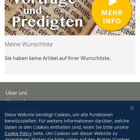
Meine Wunschliste
Sie haben keine Artikel auf Ihrer Wunschliste.
Über uns
Versand
Zahlungsweisen
Diese Website benötigt Cookies, um alle Funktionen
Buchpreisbindung
bereitzustellen. Für weitere Informationen darüber, welche
Daten in den Cookies enthalten sind, lesen Sie bitte unsere
Kontakt
Cookie Policy
Seite. Um Cookies von dieser Website zu
Bestellungen und Rücksendungen
akzeptieren, klicken Sie bitte unten auf den Button "Cookies