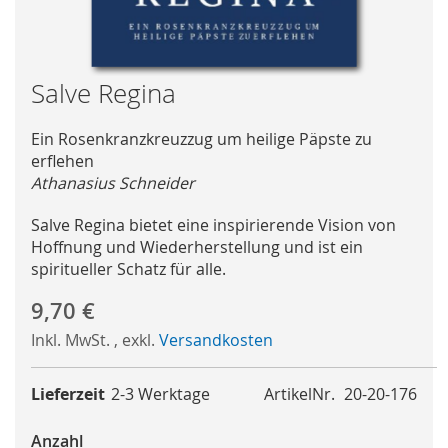
Skip
Salve Regina
to
the
Ein Rosenkranzkreuzzug um heilige Päpste zu
beginning
erflehen
of
Athanasius Schneider
the
images
Salve Regina bietet eine inspirierende Vision von
gallery
Hoffnung und Wiederherstellung und ist ein
spiritueller Schatz für alle.
9,70 €
Inkl. MwSt.
,
exkl.
Versandkosten
Lieferzeit
2-3 Werktage
ArtikelNr.
20-20-176
Anzahl