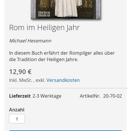
Skip
Rom im Heiligen Jahr
to
the
Michael Hesemann
beginning
of
In diesem Buch erfährt der Rompilger alles über
the
die Tradition der Heiligen Jahre.
images
gallery
12,90 €
Inkl. MwSt.
,
exkl.
Versandkosten
Lieferzeit
2-3 Werktage
ArtikelNr.
20-70-02
Anzahl