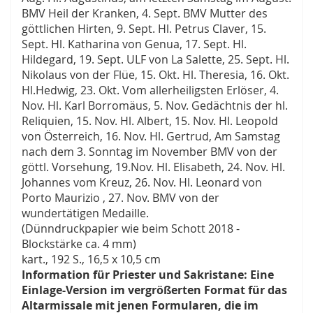
BMV Heil der Kranken, 4. Sept. BMV Mutter des
göttlichen Hirten, 9. Sept. Hl. Petrus Claver, 15.
Sept. Hl. Katharina von Genua, 17. Sept. Hl.
Hildegard, 19. Sept. ULF von La Salette, 25. Sept. Hl.
Nikolaus von der Flüe, 15. Okt. Hl. Theresia, 16. Okt.
Hl.Hedwig, 23. Okt. Vom allerheiligsten Erlöser, 4.
Nov. Hl. Karl Borromäus, 5. Nov. Gedächtnis der hl.
Reliquien, 15. Nov. Hl. Albert, 15. Nov. Hl. Leopold
von Österreich, 16. Nov. Hl. Gertrud, Am Samstag
nach dem 3. Sonntag im November BMV von der
göttl. Vorsehung, 19.Nov. Hl. Elisabeth, 24. Nov. Hl.
Johannes vom Kreuz, 26. Nov. Hl. Leonard von
Porto Maurizio , 27. Nov. BMV von der
wundertätigen Medaille.
(Dünndruckpapier wie beim Schott 2018 -
Blockstärke ca. 4 mm)
kart., 192 S., 16,5 x 10,5 cm
Information für Priester und Sakristane: Eine
Einlage-Version im vergrößerten Format für das
Altarmissale mit jenen Formularen, die im