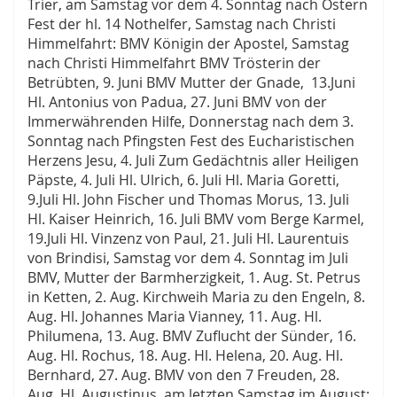
Trier, am Samstag vor dem 4. Sonntag nach Ostern
Fest der hl. 14 Nothelfer, Samstag nach Christi
Himmelfahrt: BMV Königin der Apostel, Samstag
nach Christi Himmelfahrt BMV Trösterin der
Betrübten, 9. Juni BMV Mutter der Gnade, 13.Juni
Hl. Antonius von Padua, 27. Juni BMV von der
Immerwährenden Hilfe, Donnerstag nach dem 3.
Sonntag nach Pfingsten Fest des Eucharistischen
Herzens Jesu, 4. Juli Zum Gedächtnis aller Heiligen
Päpste, 4. Juli Hl. Ulrich, 6. Juli Hl. Maria Goretti,
9.Juli Hl. John Fischer und Thomas Morus, 13. Juli
Hl. Kaiser Heinrich, 16. Juli BMV vom Berge Karmel,
19.Juli Hl. Vinzenz von Paul, 21. Juli Hl. Laurentuis
von Brindisi, Samstag vor dem 4. Sonntag im Juli
BMV, Mutter der Barmherzigkeit, 1. Aug. St. Petrus
in Ketten, 2. Aug. Kirchweih Maria zu den Engeln, 8.
Aug. Hl. Johannes Maria Vianney, 11. Aug. Hl.
Philumena, 13. Aug. BMV Zuflucht der Sünder, 16.
Aug. Hl. Rochus, 18. Aug. Hl. Helena, 20. Aug. Hl.
Bernhard, 27. Aug. BMV von den 7 Freuden, 28.
Aug. Hl. Augustinus, am letzten Samstag im August: