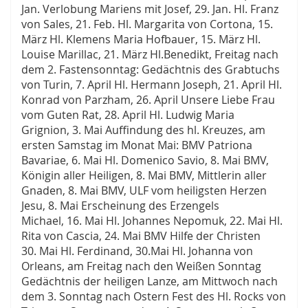
Jan. Verlobung Mariens mit Josef, 29. Jan. Hl. Franz
von Sales, 21. Feb. Hl. Margarita von Cortona, 15.
März Hl. Klemens Maria Hofbauer, 15. März Hl.
Louise Marillac, 21. März Hl.Benedikt, Freitag nach
dem 2. Fastensonntag: Gedächtnis des Grabtuchs
von Turin, 7. April Hl. Hermann Joseph, 21. April Hl.
Konrad von Parzham, 26. April Unsere Liebe Frau
vom Guten Rat, 28. April Hl. Ludwig Maria
Grignion, 3. Mai Auffindung des hl. Kreuzes, am
ersten Samstag im Monat Mai: BMV Patriona
Bavariae, 6. Mai Hl. Domenico Savio, 8. Mai BMV,
Königin aller Heiligen, 8. Mai BMV, Mittlerin aller
Gnaden, 8. Mai BMV, ULF vom heiligsten Herzen
Jesu, 8. Mai Erscheinung des Erzengels
Michael, 16. Mai Hl. Johannes Nepomuk, 22. Mai Hl.
Rita von Cascia, 24. Mai BMV Hilfe der Christen
30. Mai Hl. Ferdinand, 30.Mai Hl. Johanna von
Orleans, am Freitag nach den Weißen Sonntag
Gedächtnis der heiligen Lanze, am Mittwoch nach
dem 3. Sonntag nach Ostern Fest des Hl. Rocks von