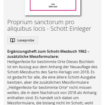
Skip
Proprium sanctorum pro
to
aliquibus locis - Schott Einleger
the
beginning
Leseprobe
of
the
images
Ergänzungsheft zum Schott-Mesbuch 1962 –
gallery
zusätzliche Messformulare:
Heiligenfeste für bestimmte Orte Dieses Büchlein
ist ein Auszug aus dem Anhang der Neuauflage des
Schott-Messbuchs des Sarto-Verlags von 2018. Es
ist gedacht für alle, die eine ältere Schott-Ausgabe
besitzen, aber die zusätzlichen Messformulare
„Heiligenfeste für bestimmte Orte“ nicht missen
wollen, die in dem Nachdruck von 2018 als Anhang
enthalten sind. Es handelt sich dabei um
Messformulare, die bislang nicht im Schott, wohl