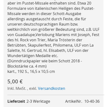
aber im Pustet-Missale enthalten sind. Etwa 20
Formulare von italienischen Heiligen des Pustet-
Missale werden in dieser Schott-Ausgabe
allerdings ausgetauscht durch Feste, die für
unseren deutschsprachigen Raum bzw.
weltkirchlich von größerer Bedeutung sind, z.B. ULF
von Guadalupe,Verlobung Mariens mit Joseph, Fest
des hl. Rock von Trier, Maria Trösterin der
Betrübten, Skapulierfest, Philomena, ULF von La
Salette, hl. Gertrud, hl. Elisabeth, ULF von der
Wundertätigen Medaille etc.
(Dünndruckpapier wie beim Schott 2018 -
Blockstärke ca. 4 mm)
kart., 192 S., 16,5 x 10,5 cm
5,00 €
Inkl. MwSt.
,
exkl.
Versandkosten
Lieferzeit
2-3 Werktage
ArtikelNr.
10-40-36