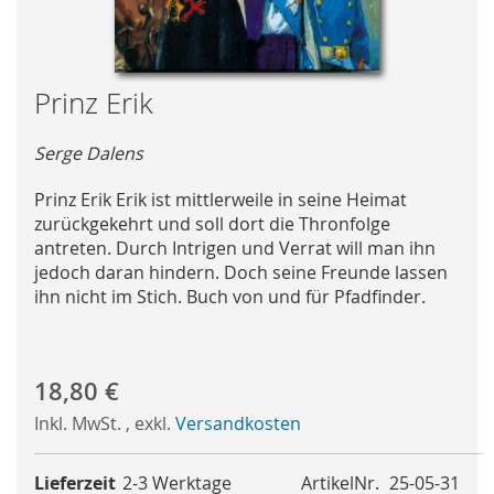
Skip
Prinz Erik
to
the
Serge Dalens
beginning
of
Prinz Erik Erik ist mittlerweile in seine Heimat
the
zurückgekehrt und soll dort die Thronfolge
images
antreten. Durch Intrigen und Verrat will man ihn
gallery
jedoch daran hindern. Doch seine Freunde lassen
ihn nicht im Stich. Buch von und für Pfadfinder.
18,80 €
Inkl. MwSt.
,
exkl.
Versandkosten
Lieferzeit
2-3 Werktage
ArtikelNr.
25-05-31