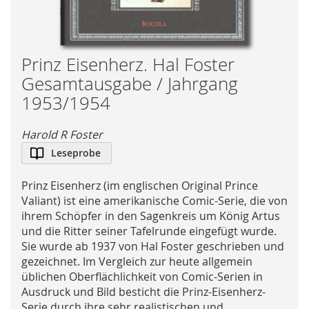
Skip
Prinz Eisenherz. Hal Foster
to
Gesamtausgabe / Jahrgang
the
1953/1954
beginning
of
Harold R Foster
the
images
Leseprobe
gallery
Prinz Eisenherz (im englischen Original Prince
Valiant) ist eine amerikanische Comic-Serie, die von
ihrem Schöpfer in den Sagenkreis um König Artus
und die Ritter seiner Tafelrunde eingefügt wurde.
Sie wurde ab 1937 von Hal Foster geschrieben und
gezeichnet. Im Vergleich zur heute allgemein
üblichen Oberflächlichkeit von Comic-Serien in
Ausdruck und Bild besticht die Prinz-Eisenherz-
Serie durch ihre sehr realistischen und