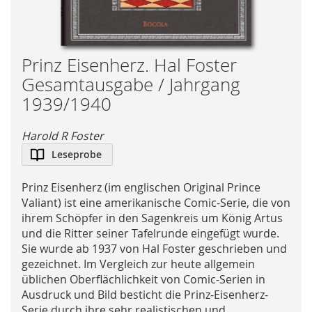
Skip
Prinz Eisenherz. Hal Foster
to
Gesamtausgabe / Jahrgang
the
1939/1940
beginning
of
Harold R Foster
the
images
Leseprobe
gallery
Prinz Eisenherz (im englischen Original Prince
Valiant) ist eine amerikanische Comic-Serie, die von
ihrem Schöpfer in den Sagenkreis um König Artus
und die Ritter seiner Tafelrunde eingefügt wurde.
Sie wurde ab 1937 von Hal Foster geschrieben und
gezeichnet. Im Vergleich zur heute allgemein
üblichen Oberflächlichkeit von Comic-Serien in
Ausdruck und Bild besticht die Prinz-Eisenherz-
Serie durch ihre sehr realistischen und