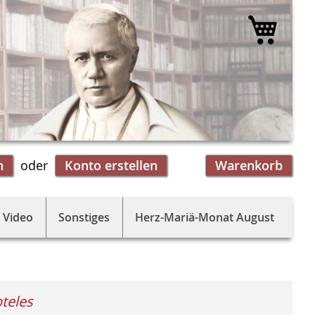
Mein 
n
Konto erstellen
Warenkorb
 Video
Sonstiges
Herz-Mariä-Monat August
oteles