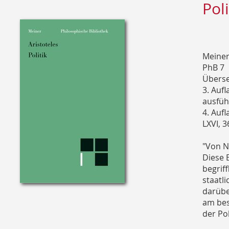
Poli
Meine
PhB 7
Überse
3. Auf
ausfüh
4. Aufl
LXVI, 3
"Von N
Diese E
begrif
staatl
darübe
am bes
der Po