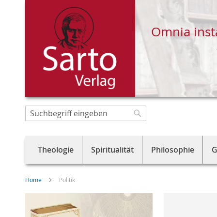
Omnia inst
Direkt
zum
Suche
Suche
Inhalt
Theologie
Spiritualität
Philosophie
G
Home
Politik
Skip
to