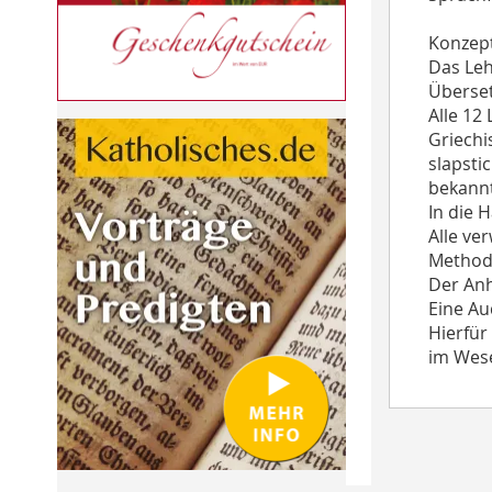
Konzep
Das Leh
Überset
Alle 12
Griechi
slapsti
bekannt
In die 
Alle ve
Methodi
Der Anh
Eine Au
Hierfür
im Wese