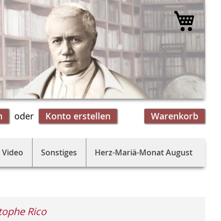
Mein 
n
Konto erstellen
Warenkorb
 Video
Sonstiges
Herz-Mariä-Monat August
tophe Rico