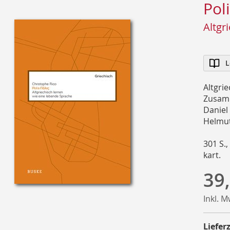
Pol
Altgr
L
Altgri
Zusamm
Daniel
Helmut
301 S.,
kart.
39
Inkl. 
Lieferz