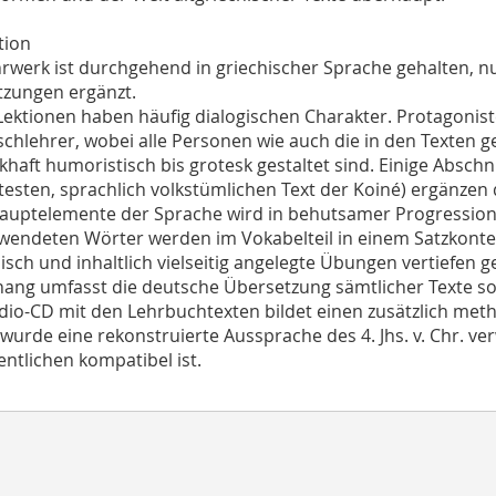
tion
rwerk ist durchgehend in griechischer Sprache gehalten, 
zungen ergänzt.
 Lektionen haben häufig dialogischen Charakter. Protagonis
schlehrer, wobei alle Personen wie auch die in den Texten 
ckhaft humoristisch bis grotesk gestaltet sind. Einige Absc
esten, sprachlich volkstümlichen Text der Koiné) ergänzen d
Hauptelemente der Sprache wird in behutsamer Progression
rwendeten Wörter werden im Vokabelteil in einem Satzkontex
sch und inhaltlich vielseitig angelegte Übungen vertiefen 
ang umfasst die deutsche Übersetzung sämtlicher Texte s
dio-CD mit den Lehrbuchtexten bildet einen zusätzlich met
 wurde eine rekonstruierte Aussprache des 4. Jhs. v. Chr. v
ntlichen kompatibel ist.