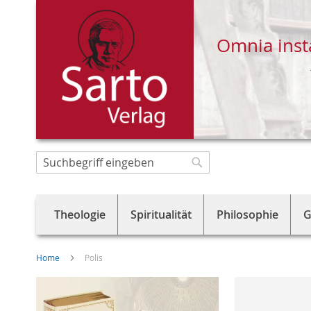
Omnia inst
Direkt
zum
Suche
Suche
Inhalt
Theologie
Spiritualität
Philosophie
G
Home
Polis
Skip
to