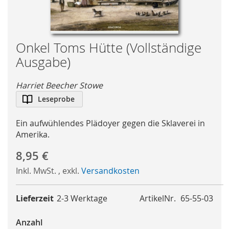
Skip
Onkel Toms Hütte (Vollständige
to
Ausgabe)
the
beginning
Harriet Beecher Stowe
of
Leseprobe
the
images
gallery
Ein aufwühlendes Plädoyer gegen die Sklaverei in
Amerika.
8,95 €
Inkl. MwSt.
,
exkl.
Versandkosten
Lieferzeit
2-3 Werktage
ArtikelNr.
65-55-03
Anzahl