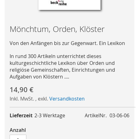
Skip
Mönchtum, Orden, Klöster
to
the
Von den Anfängen bis zur Gegenwart. Ein Lexikon
beginning
of
In rund 300 Artikeln unterrichtet dieses
the
kulturgeschichtliche Lexikon über Orden und
images
religiöse Gemeinschaften, Einrichtungen und
gallery
Aufgaben von Klöstern ....
14,90 €
Inkl. MwSt.
,
exkl.
Versandkosten
Lieferzeit
2-3 Werktage
ArtikelNr.
03-06-06
Anzahl