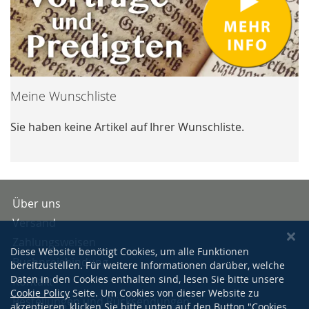
Meine Wunschliste
Sie haben keine Artikel auf Ihrer Wunschliste.
Über uns
Versand
Zahlungsweisen
Diese Website benötigt Cookies, um alle Funktionen
Buchpreisbindung
bereitzustellen. Für weitere Informationen darüber, welche
Daten in den Cookies enthalten sind, lesen Sie bitte unsere
Kontakt
Cookie Policy
Seite. Um Cookies von dieser Website zu
Bestellungen und Rücksendungen
akzeptieren, klicken Sie bitte unten auf den Button "Cookies