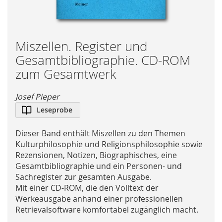
Skip
Miszellen. Register und
to
Gesamtbibliographie. CD-ROM
the
zum Gesamtwerk
beginning
of
Josef Pieper
the
images
Leseprobe
gallery
Dieser Band enthält Miszellen zu den Themen
Kulturphilosophie und Religionsphilosophie sowie
Rezensionen, Notizen, Biographisches, eine
Gesamtbibliographie und ein Personen- und
Sachregister zur gesamten Ausgabe.
Mit einer CD-ROM, die den Volltext der
Werkeausgabe anhand einer professionellen
Retrievalsoftware komfortabel zugänglich macht.