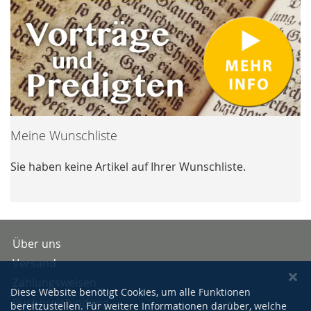
Meine Wunschliste
Sie haben keine Artikel auf Ihrer Wunschliste.
Über uns
Versand
Zahlungsweisen
Diese Website benötigt Cookies, um alle Funktionen
Buchpreisbindung
bereitzustellen. Für weitere Informationen darüber, welche