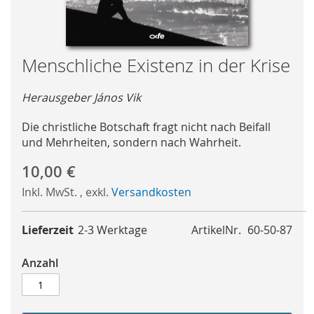
Skip
Menschliche Existenz in der Krise
to
the
Herausgeber János Vik
beginning
of
Die christliche Botschaft fragt nicht nach Beifall
the
und Mehrheiten, sondern nach Wahrheit.
images
gallery
10,00 €
Inkl. MwSt.
,
exkl.
Versandkosten
Lieferzeit
2-3 Werktage
ArtikelNr.
60-50-87
Anzahl