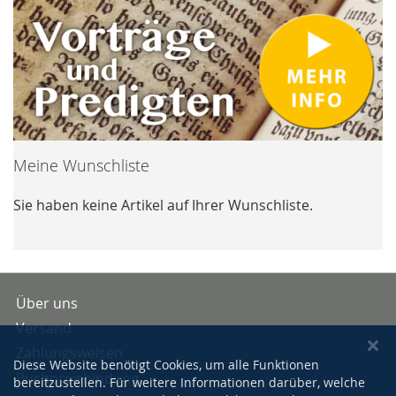
Meine Wunschliste
Sie haben keine Artikel auf Ihrer Wunschliste.
Über uns
Versand
Zahlungsweisen
Diese Website benötigt Cookies, um alle Funktionen
Buchpreisbindung
bereitzustellen. Für weitere Informationen darüber, welche