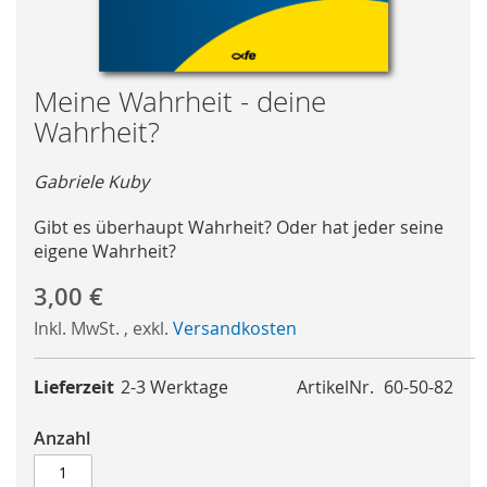
Skip
Meine Wahrheit - deine
to
Wahrheit?
the
beginning
Gabriele Kuby
of
the
Gibt es überhaupt Wahrheit? Oder hat jeder seine
images
eigene Wahrheit?
gallery
3,00 €
Inkl. MwSt.
,
exkl.
Versandkosten
Lieferzeit
2-3 Werktage
ArtikelNr.
60-50-82
Anzahl