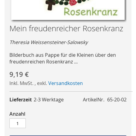
Skip
Mein freudenreicher Rosenkranz
to
the
Theresia Weissensteiner-Salowsky
beginning
of
Bilderbuch aus Pappe für die Kleinen über den
the
freudenreichen Rosenkranz ...
images
gallery
9,19 €
Inkl. MwSt.
,
exkl.
Versandkosten
Lieferzeit
2-3 Werktage
ArtikelNr.
65-20-02
Anzahl