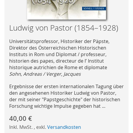
Skip
Ludwig von Pastor (1854–1928)
to
the
Universitätsprofessor, Historiker der Päpste,
beginning
Direktor des Österreichischen Historischen
of
Instituts in Rom und Diplomat / professeur,
the
historien des papes, directeur de l’ Institut
images
historique autrichien de Rome et diplomate
gallery
Sohn, Andreas / Verger, Jacques
Ergebnisse der ersten internationalen Tagung über
den angesehenen Historiker Ludwig von Pastor,
der mit seiner "Papstgeschichte" der historischen
Forschung wichtige Impulse gegeben hat ...
40,00 €
Inkl. MwSt.
,
exkl.
Versandkosten