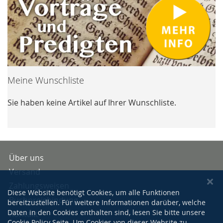
Meine Wunschliste
Sie haben keine Artikel auf Ihrer Wunschliste.
Über uns
Versand
Zahlungsweisen
Diese Website benötigt Cookies, um alle Funktionen
Buchpreisbindung
bereitzustellen. Für weitere Informationen darüber, welche
Daten in den Cookies enthalten sind, lesen Sie bitte unsere
Kontakt
Cookie Policy
Seite. Um Cookies von dieser Website zu