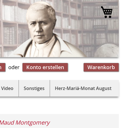
Mein 
n
Konto erstellen
Warenkorb
 Video
Sonstiges
Herz-Mariä-Monat August
 Maud Montgomery