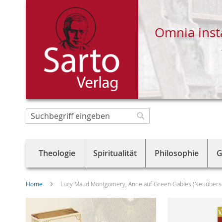
Omnia inst
Direkt
zum
Suche
Suche
Inhalt
Theologie
Spiritualität
Philosophie
G
Home
Lucy Maud Montgomery, Anne auf Green Gables (Neuübers
Skip
to