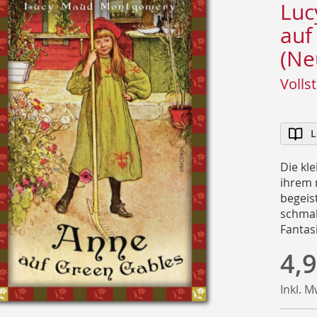
Luc
auf
(Ne
Volls
L
Die kl
ihrem 
begeis
schmal
Fantas
4,9
Inkl. 