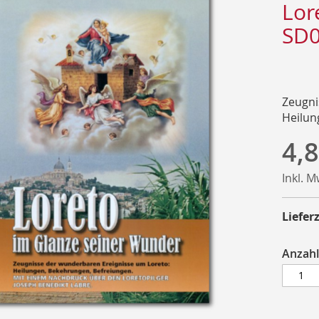
Lor
SD
Zeugni
Heilun
4,8
Inkl. 
Lieferz
Anzahl