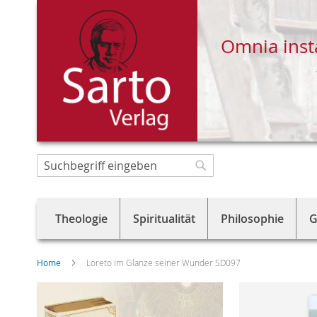
Omnia inst
Direkt
zum
Suche
Suche
Inhalt
Theologie
Spiritualität
Philosophie
G
Home
Loreto im Glanze seiner Wunder SD097
Skip
to