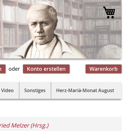
Mein 
n
Konto erstellen
Warenkorb
 Video
Sonstiges
Herz-Mariä-Monat August
ried Melzer (Hrsg.)