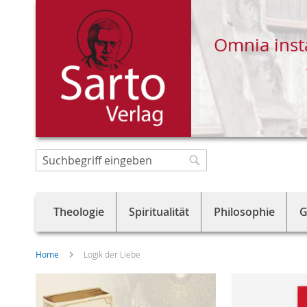
Omnia inst
Direkt
zum
Suche
Suche
Inhalt
Theologie
Spiritualität
Philosophie
G
Home
Logik der Liebe
Skip
to