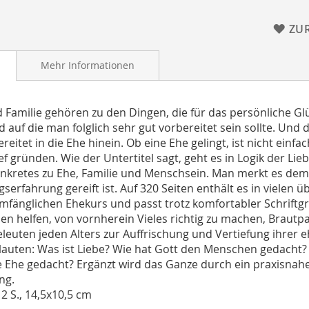
ZU
Mehr Informationen
 Familie gehören zu den Dingen, die für das persönliche G
d auf die man folglich sehr gut vorbereitet sein sollte. Und
reitet in die Ehe hinein. Ob eine Ehe gelingt, ist nicht einf
ef gründen. Wie der Untertitel sagt, geht es in Logik der 
nkretes zu Ehe, Familie und Menschsein. Man merkt es dem B
serfahrung gereift ist. Auf 320 Seiten enthält es in vielen ü
mfänglichen Ehekurs und passt trotz komfortabler Schriftgr
n helfen, von vornherein Vieles richtig zu machen, Brautpa
leuten jeden Alters zur Auffrischung und Vertiefung ihrer 
lauten: Was ist Liebe? Wie hat Gott den Menschen gedacht?
e Ehe gedacht? Ergänzt wird das Ganze durch ein praxisnahes 
ng.
12 S., 14,5x10,5 cm