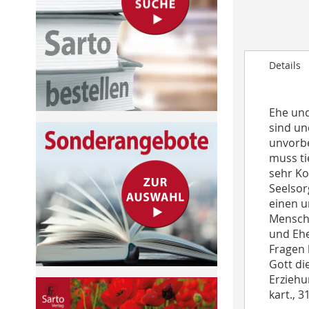
to
the
beginning
of
Details
the
images
gallery
Ehe und
sind un
unvorbe
muss ti
sehr Ko
Seelsorg
einen u
Mensche
und Ehe
Fragen 
Gott di
Erziehu
kart., 3