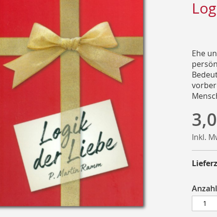
Log
Ehe un
persön
Bedeut
vorbere
Mensch
3,0
Inkl. 
Lieferz
Anzahl