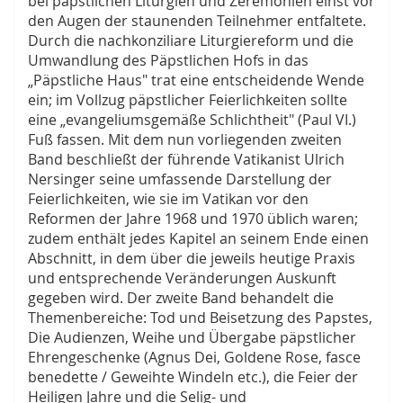
bei päpstlichen Liturgien und Zeremonien einst vor
den Augen der staunenden Teilnehmer entfaltete.
Durch die nachkonziliare Liturgiereform und die
Umwandlung des Päpstlichen Hofs in das
„Päpstliche Haus" trat eine entscheidende Wende
ein; im Vollzug päpstlicher Feierlichkeiten sollte
eine „evangeliumsgemäße Schlichtheit" (Paul VI.)
Fuß fassen. Mit dem nun vorliegenden zweiten
Band beschließt der führende Vatikanist Ulrich
Nersinger seine umfassende Darstellung der
Feierlichkeiten, wie sie im Vatikan vor den
Reformen der Jahre 1968 und 1970 üblich waren;
zudem enthält jedes Kapitel an seinem Ende einen
Abschnitt, in dem über die jeweils heutige Praxis
und entsprechende Veränderungen Auskunft
gegeben wird. Der zweite Band behandelt die
Themenbereiche: Tod und Beisetzung des Papstes,
Die Audienzen, Weihe und Übergabe päpstlicher
Ehrengeschenke (Agnus Dei, Goldene Rose, fasce
benedette / Geweihte Windeln etc.), die Feier der
Heiligen Jahre und die Selig- und