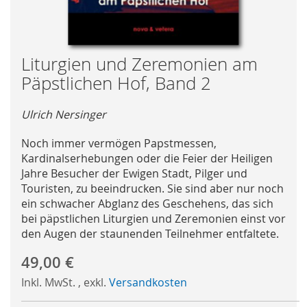
Skip
Liturgien und Zeremonien am
to
Päpstlichen Hof, Band 2
the
beginning
Ulrich Nersinger
of
the
Noch immer vermögen Papstmessen,
images
Kardinalserhebungen oder die Feier der Heiligen
gallery
Jahre Besucher der Ewigen Stadt, Pilger und
Touristen, zu beeindrucken. Sie sind aber nur noch
ein schwacher Abglanz des Geschehens, das sich
bei päpstlichen Liturgien und Zeremonien einst vor
den Augen der staunenden Teilnehmer entfaltete.
49,00 €
Inkl. MwSt.
,
exkl.
Versandkosten