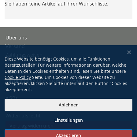
Sie haben keine Artikel auf Ihrer Wunschliste.
Über uns
Versand
Zahlungsweisen
Diese Website benötigt Cookies, um alle Funktionen
Buchpreisbindung
bereitzustellen. Für weitere Informationen darüber, welche
Daten in den Cookies enthalten sind, lesen Sie bitte unsere
Kontakt
Cookie Policy
Seite. Um Cookies von dieser Website zu
Bestellungen und Rücksendungen
akzeptieren, klicken Sie bitte unten auf den Button "Cookies
Impressum
akzeptieren".
AGBs
Ablehnen
Datenschutzerklärung
Widerrufsrecht
Einstellungen
Vertrag widerrufen
Akzeptieren