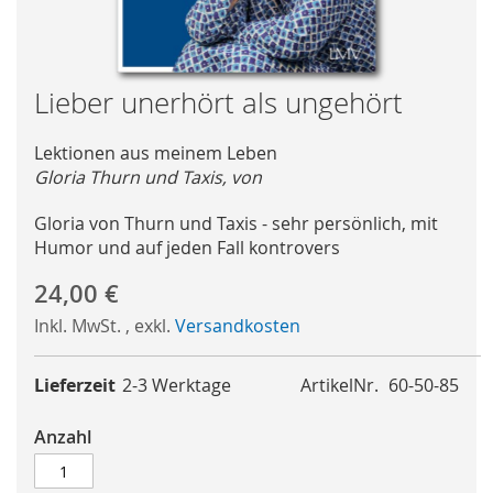
Skip
Lieber unerhört als ungehört
to
the
Lektionen aus meinem Leben
beginning
Gloria Thurn und Taxis, von
of
the
Gloria von Thurn und Taxis - sehr persönlich, mit
images
Humor und auf jeden Fall kontrovers
gallery
24,00 €
Inkl. MwSt.
,
exkl.
Versandkosten
Lieferzeit
2-3 Werktage
ArtikelNr.
60-50-85
Anzahl