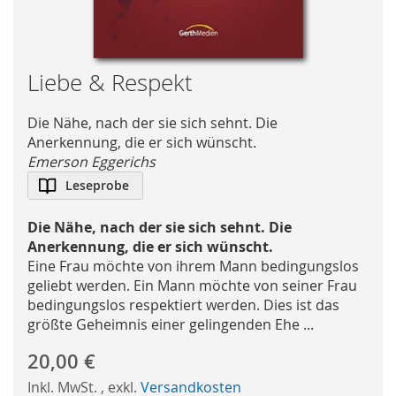
Skip
Liebe & Respekt
to
the
Die Nähe, nach der sie sich sehnt. Die
beginning
Anerkennung, die er sich wünscht.
of
Emerson Eggerichs
the
Leseprobe
images
gallery
Die Nähe, nach der sie sich sehnt. Die
Anerkennung, die er sich wünscht.
Eine Frau möchte von ihrem Mann bedingungslos
geliebt werden. Ein Mann möchte von seiner Frau
bedingungslos respektiert werden. Dies ist das
größte Geheimnis einer gelingenden Ehe ...
20,00 €
Inkl. MwSt.
,
exkl.
Versandkosten