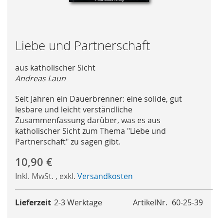
Skip
Liebe und Partnerschaft
to
the
aus katholischer Sicht
beginning
Andreas Laun
of
the
Seit Jahren ein Dauerbrenner: eine solide, gut
images
lesbare und leicht verständliche
gallery
Zusammenfassung darüber, was es aus
katholischer Sicht zum Thema "Liebe und
Partnerschaft" zu sagen gibt.
10,90 €
Inkl. MwSt.
,
exkl.
Versandkosten
Lieferzeit
2-3 Werktage
ArtikelNr.
60-25-39