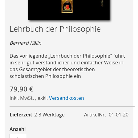
Skip
Lehrbuch der Philosophie
to
the
Bernard Kälin
beginning
of
Das vorliegende „Lehrbuch der Philosophie“ führt
the
in sehr gut verständlicher und einfacher Weise in
images
das Gesamtgebiet der theoretischen
gallery
scholastischen Philosophie ein
79,90 €
Inkl. MwSt.
,
exkl.
Versandkosten
Lieferzeit
2-3 Werktage
ArtikelNr.
01-01-20
Anzahl