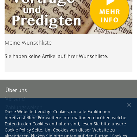
Meine Wunschliste
Sie haben keine Artikel auf Ihrer Wunschliste.
Über uns
Versand
Zahlungsweisen
Diese Website benötigt Cookies, um alle Funktionen
Buchpreisbindung
bereitzustellen. Für weitere Informationen darüber, welche
Daten in den Cookies enthalten sind, lesen Sie bitte unsere
Kontakt
Cookie Policy
Seite. Um Cookies von dieser Website zu
Bestellungen und Rücksendungen
akzeptieren, klicken Sie bitte unten auf den Button "Cookies