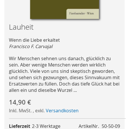
Skip
Lauheit
to
the
Wenn die Liebe erkaltet
beginning
Francisco F. Carvajal
of
the
Wir Menschen sehnen uns danach, glücklich zu
images
sein. Aber wenige Menschen werden wirklich
gallery
glücklich. Viele von uns sind skeptisch geworden,
und sehen sich gezwungen, dieses Sinnvakuum mit
Ersatzwerten zu füllen. Doch das tiefe Glück hat bei
allen ein und dieselbe Wurzel ...
14,90 €
Inkl. MwSt.
,
exkl.
Versandkosten
Lieferzeit
2-3 Werktage
ArtikelNr.
50-50-09