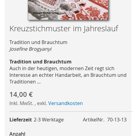
Skip
Kreuzstichmuster im Jahreslauf
to
the
Tradition und Brauchtum
beginning
Josefine Brogyanyi
of
the
Tradition und Brauchtum
images
Auch in der heutigen, modernen Zeit regt sich
gallery
Interesse an echter Handarbeit, an Brauchtum und
Traditionen ...
14,00 €
Inkl. MwSt.
,
exkl.
Versandkosten
Lieferzeit
2-3 Werktage
ArtikelNr.
70-13-13
Anzahl