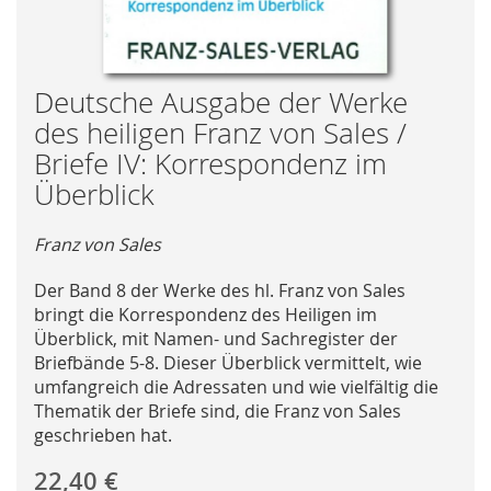
Skip
Deutsche Ausgabe der Werke
to
des heiligen Franz von Sales /
the
Briefe IV: Korrespondenz im
beginning
Überblick
of
the
images
Franz von Sales
gallery
Der Band 8 der Werke des hl. Franz von Sales
bringt die Korrespondenz des Heiligen im
Überblick, mit Namen- und Sachregister der
Briefbände 5-8. Dieser Überblick vermittelt, wie
umfangreich die Adressaten und wie vielfältig die
Thematik der Briefe sind, die Franz von Sales
geschrieben hat.
22,40 €