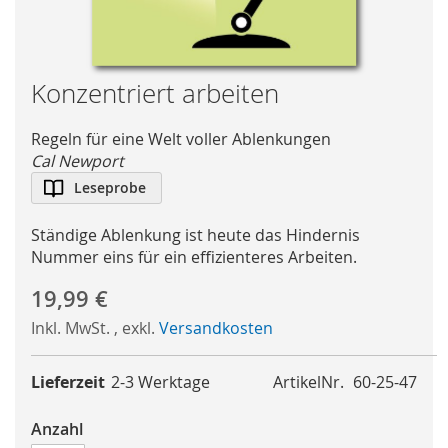
Skip
Konzentriert arbeiten
to
the
Regeln für eine Welt voller Ablenkungen
beginning
Cal Newport
of
Leseprobe
the
images
Ständige Ablenkung ist heute das Hindernis
gallery
Nummer eins für ein effizienteres Arbeiten.
19,99 €
Inkl. MwSt.
,
exkl.
Versandkosten
Lieferzeit
2-3 Werktage
ArtikelNr.
60-25-47
Anzahl