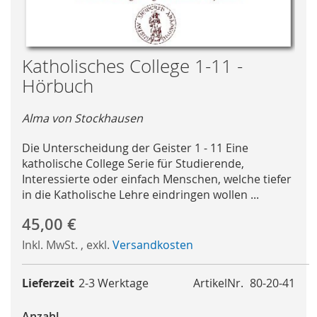
Skip
Katholisches College 1-11 -
to
Hörbuch
the
beginning
Alma von Stockhausen
of
the
Die Unterscheidung der Geister 1 - 11 Eine
images
katholische College Serie für Studierende,
gallery
Interessierte oder einfach Menschen, welche tiefer
in die Katholische Lehre eindringen wollen ...
45,00 €
Inkl. MwSt.
,
exkl.
Versandkosten
Lieferzeit
2-3 Werktage
ArtikelNr.
80-20-41
Anzahl