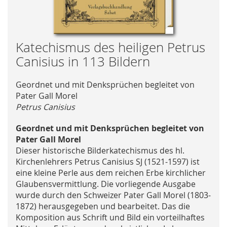
Skip
Katechismus des heiligen Petrus
to
Canisius in 113 Bildern
the
beginning
Geordnet und mit Denksprüchen begleitet von
of
Pater Gall Morel
the
Petrus Canisius
images
gallery
Geordnet und mit Denksprüchen begleitet von
Pater Gall Morel
Dieser historische Bilderkatechismus des hl.
Kirchenlehrers Petrus Canisius SJ (1521-1597) ist
eine kleine Perle aus dem reichen Erbe kirchlicher
Glaubensvermittlung. Die vorliegende Ausgabe
wurde durch den Schweizer Pater Gall Morel (1803-
1872) herausgegeben und bearbeitet. Das die
Komposition aus Schrift und Bild ein vorteilhaftes