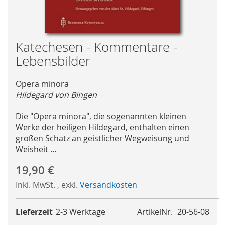
Skip
Katechesen - Kommentare -
to
Lebensbilder
the
beginning
Opera minora
of
Hildegard von Bingen
the
images
Die "Opera minora", die sogenannten kleinen
gallery
Werke der heiligen Hildegard, enthalten einen
großen Schatz an geistlicher Wegweisung und
Weisheit ...
19,90 €
Inkl. MwSt.
,
exkl.
Versandkosten
Lieferzeit
2-3 Werktage
ArtikelNr.
20-56-08