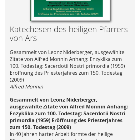
Skip
Katechesen des heiligen Pfarrers
to
von Ars
the
beginning
Gesammelt von Leonz Niderberger, ausgewählte
of
Zitate von Alfred Monnin Anhang: Enzyklika zum
the
100. Todestag: Sacerdotii Nostri primordia (1959)
images
Eröffnung des Priesterjahres zum 150. Todestag
gallery
(2009)
Alfred Monnin
Gesammelt von Leonz Niderberger,
ausgewählte Zitate von Alfred Monnin Anhang:
Enzyklika zum 100. Todestag: Sacerdotii Nostri
primordia (1959) Eröffnung des Priesterjahres
zum 150. Todestag (2009)
In 40 Jahren harter Arbeit formte der heilige