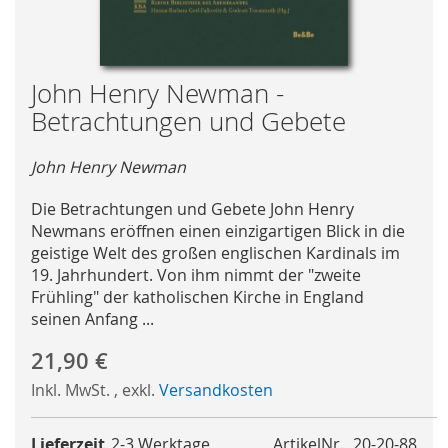
Skip
John Henry Newman -
to
Betrachtungen und Gebete
the
beginning
John Henry Newman
of
the
Die Betrachtungen und Gebete John Henry
images
Newmans eröffnen einen einzigartigen Blick in die
gallery
geistige Welt des großen englischen Kardinals im
19. Jahrhundert. Von ihm nimmt der "zweite
Frühling" der katholischen Kirche in England
seinen Anfang ...
21,90 €
Inkl. MwSt.
,
exkl.
Versandkosten
Lieferzeit
2-3 Werktage
ArtikelNr.
20-20-88